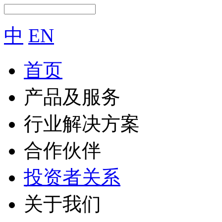
中
EN
首页
产品及服务
行业解决方案
合作伙伴
投资者关系
关于我们