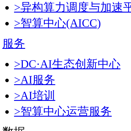
>异构算力调度与加速
>智算中心(AICC)
服务
>DC·AI生态创新中心
>AI服务
>AI培训
>智算中心运营服务