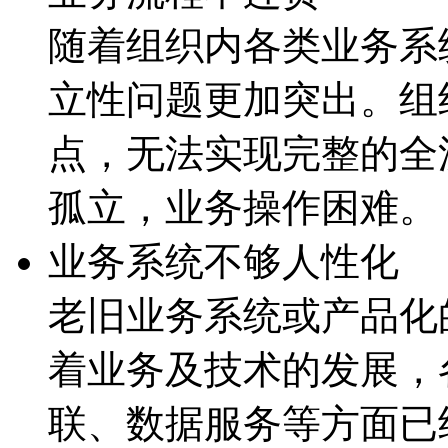
随着组织内各类业务系统
立性问题更加突出。组
点，无法实现完整的
孤立，业务操作困难。
业务系统不够人性化
老旧业务系统或产品化的
着业务及技术的发展
联、数据服务等方面