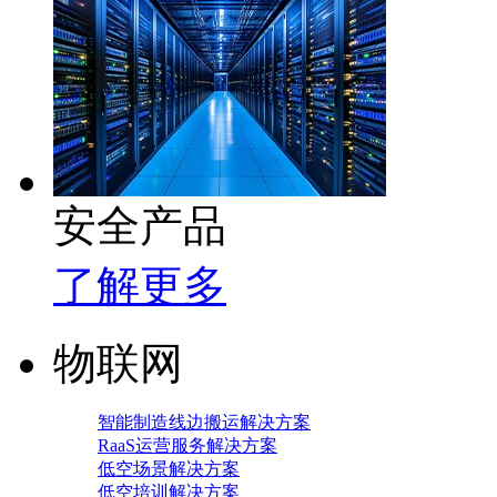
安全产品
了解更多
物联网
智能制造线边搬运解决方案
RaaS运营服务解决方案
低空场景解决方案
低空培训解决方案