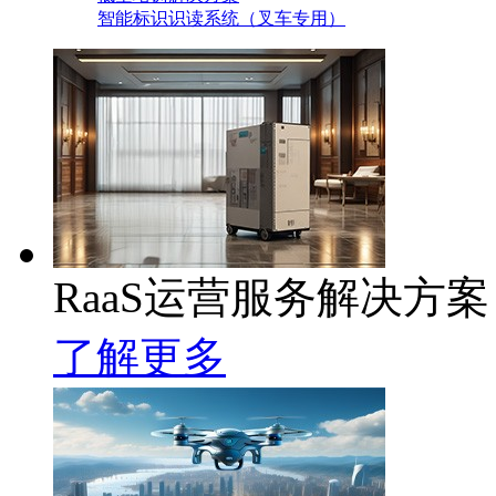
智能标识识读系统（叉车专用）
RaaS运营服务解决方案
了解更多