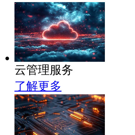
云管理服务
了解更多