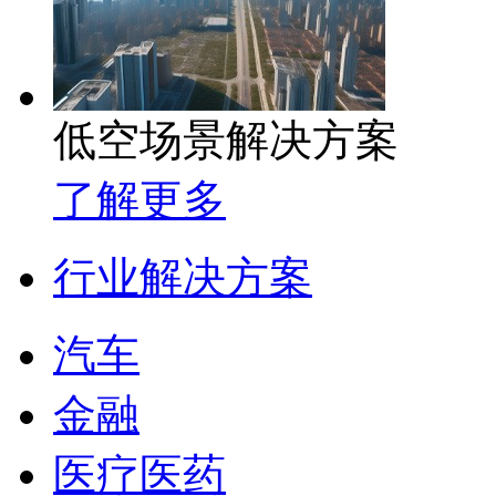
低空场景解决方案
了解更多
行业解决方案
汽车
金融
医疗医药