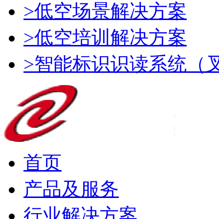
>低空场景解决方案
>低空培训解决方案
>智能标识识读系统（
首页
产品及服务
行业解决方案