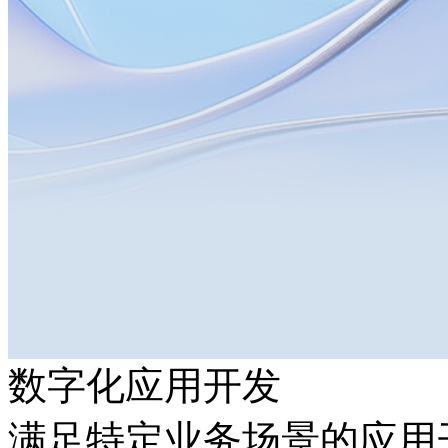
数字化应用开发
满足特定业务场景的应用